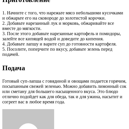
1. Начните с того, что нарежьте мясо небольшими кусочками
и обжарьте его на сковороде до золотистой корочки.
2. Добавьте нарезанный лук и морковь, обжаривайте все
вместе до мягкости.
3. После этого добавьте нарезанные картофель и помидоры,
залейте все кипящей водой и доведите до кипения.
4. Добавьте лапшу и варите суп до готовности картофеля.
5. Посолите, поперчите по вкусу, добавьте зелень перед
подачей.
Подача
Готовый суп-лапша с говядиной и овощами подается горячим,
посыпанным свежей зеленью. Можно добавить лимонный сок
или сметану для большего насыщенного вкуса. Это блюдо
отлично подойдет как для обеда, так и для ужина, насытит и
согреет вас в любое время года.
Facebook
Twitter
LinkedIn
Tumblr
Pinterest
Reddit
VKontakte
Odnoklassniki
Skype
WhatsApp
Telegram
Viber
Share
Print
via
Email