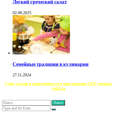
Легкий греческий салат
02.08.2025
Семейные традиции в кулинарии
27.11.2024
Facebook
Twitter
WhatsApp
Telegram
Сайт создан и монетизируется при помощи GPT сервиса
Ggl2.ru
Close
Найти:
Close
Search
for