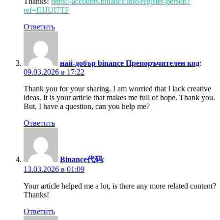
Thanks!
https://accounts.binance.info/register-person?
ref=IHJUI7TF
Ответить
най-добър binance Препоръчителен код
:
09.03.2026 в 17:22
Thank you for your sharing. I am worried that I lack creative
ideas. It is your article that makes me full of hope. Thank you.
But, I have a question, can you help me?
Ответить
Binance代码
:
13.03.2026 в 01:09
Your article helped me a lot, is there any more related content?
Thanks!
Ответить