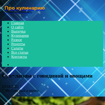
Menu
Про кулинарию
Рецепты на любой вкус
Главная
О сайте
Выпечка
Кулинария
Разное
Рецепты
Салаты
Все статьи
Контакты
Search
for
Суп-лапша с говядиной и овощами
23.04.2025
7
386
Less than a minute