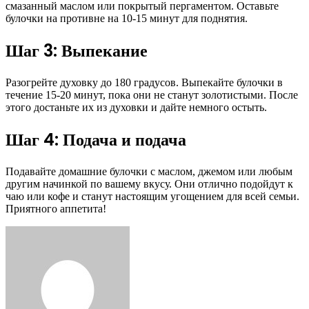
смазанный маслом или покрытый пергаментом. Оставьте
булочки на противне на 10-15 минут для поднятия.
Шаг 3: Выпекание
Разогрейте духовку до 180 градусов. Выпекайте булочки в
течение 15-20 минут, пока они не станут золотистыми. После
этого достаньте их из духовки и дайте немного остыть.
Шаг 4: Подача и подача
Подавайте домашние булочки с маслом, джемом или любым
другим начинкой по вашему вкусу. Они отлично подойдут к
чаю или кофе и станут настоящим угощением для всей семьи.
Приятного аппетита!
Facebook
Twitter
LinkedIn
Tumblr
Pinterest
Reddit
VKontakte
Odnoklassniki
Skype
WhatsApp
Telegram
Viber
Share
Print
via
Email