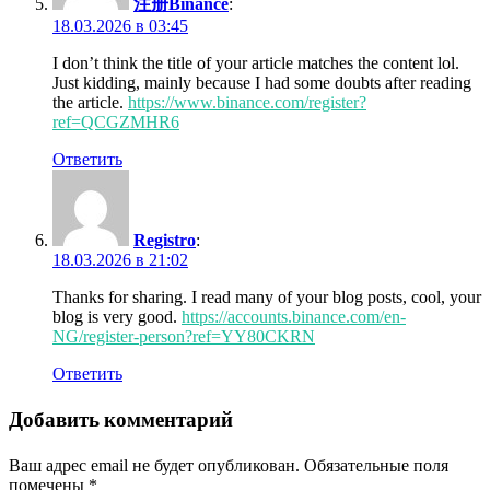
注册Binance
:
18.03.2026 в 03:45
I don’t think the title of your article matches the content lol.
Just kidding, mainly because I had some doubts after reading
the article.
https://www.binance.com/register?
ref=QCGZMHR6
Ответить
Registro
:
18.03.2026 в 21:02
Thanks for sharing. I read many of your blog posts, cool, your
blog is very good.
https://accounts.binance.com/en-
NG/register-person?ref=YY80CKRN
Ответить
Добавить комментарий
Ваш адрес email не будет опубликован.
Обязательные поля
помечены
*