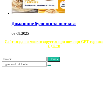
Домашние булочки за полчаса
08.09.2025
Facebook
Twitter
WhatsApp
Telegram
Сайт создан и монетизируется при помощи GPT сервиса
Ggl2.ru
Close
Найти:
Close
Search
for