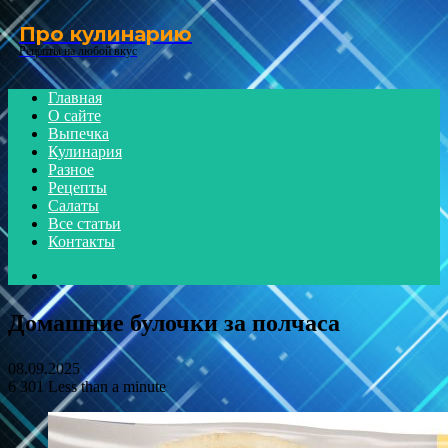
Menu
Про кулинарию
Рецепты на любой вкус
Главная
О сайте
Выпечка
Кулинария
Разное
Рецепты
Салаты
Все статьи
Контакты
Search
for
Домашние булочки за полчаса
08.09.2025
6
301
Less than a minute